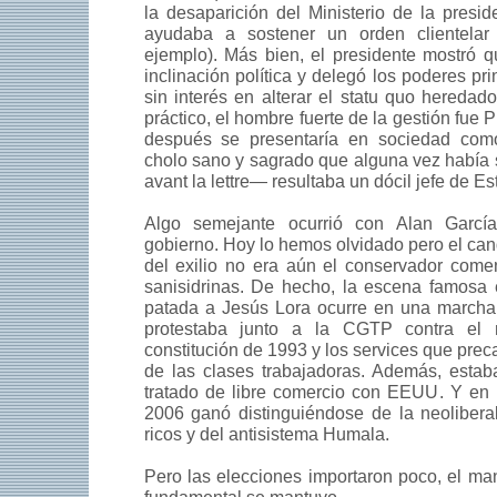
la desaparición del Ministerio de la presid
ayudaba a sostener un orden clientelar y
ejemplo). Más bien, el presidente mostró 
inclinación política y delegó los poderes pr
sin interés en alterar el statu quo heredad
práctico, el hombre fuerte de la gestión fue
después se presentaría en sociedad como
cholo sano y sagrado que alguna vez había 
avant la lettre— resultaba un dócil jefe de Es
Algo semejante ocurrió con Alan Garc
gobierno. Hoy lo hemos olvidado pero el can
del exilio no era aún el conservador come
sanisidrinas. De hecho, la escena famosa 
patada a Jesús Lora ocurre en una marcha
protestaba junto a la CGTP contra el n
constitución de 1993 y los services que pre
de las clases trabajadoras. Además, estab
tratado de libre comercio con EEUU. Y en 
2006 ganó distinguiéndose de la neolibera
ricos y del antisistema Humala.
Pero las elecciones importaron poco, el man