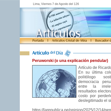
Lima, Viernes 7 de Agosto del 126
Peruworski (o una explicación pendular)
Artículo de Ricard
En su última col
politólogo so
democracia peru
entre la irrel
resultados elector
costo por perderl
deslegitimado el si
https://larepublica.pe/opinion/2025/12/14/pe